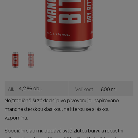
4,2 % obj.
500 ml
Alk.
Velikost
Nejtradičnější základní pivo pivovaru je inspirováno
manchesterskou klasikou, na kterou se s láskou
vzpomíná.
Speciální slad mu dodává sytě zlatou barvu a robustní