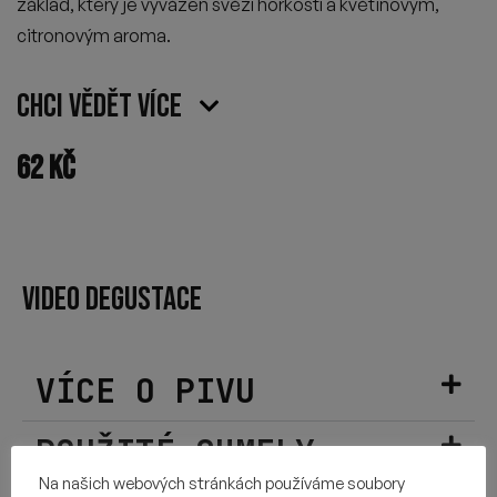
základ, který je vyvážen svěží hořkostí a květinovým,
citronovým aroma.
Chci vědět více
62
Kč
VIDEO DEGUSTACE
VÍCE O PIVU
POUŽITÉ CHMELY
Na našich webových stránkách používáme soubory