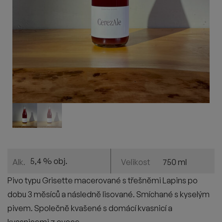
5,4 % obj.
750 ml
Alk.
Velikost
Pivo typu Grisette macerované s třešněmi Lapins po
dobu 3 měsíců a následně lisované. Smíchané s kyselým
pivem. Společně kvašené s domácí kvasnicí a
kvasnicemi z ovoce.