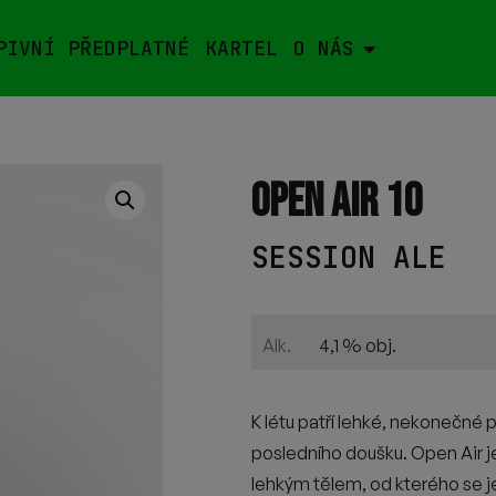
PIVNÍ PŘEDPLATNÉ
KARTEL
O NÁS
OPEN AIR 10
SESSION ALE
4,1 % obj.
Alk.
K létu patří lehké, nekonečné p
posledního doušku. Open Air j
lehkým tělem, od kterého se j