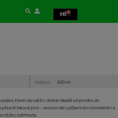
0
0
Kč
500 ml
Velikost
opíjení, které vás udrží v dobré náladě od prvního do
e přesně takové pivo – session ale s příjemným chmelením a
en těžko odtrhnete.