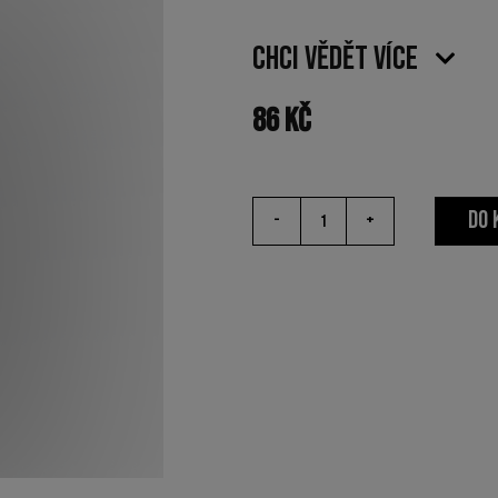
Chci vědět více
86
Kč
DO 
-
+