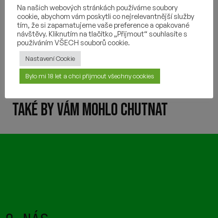
POUŽITÉ CHMELY
Na našich webových stránkách používáme soubory
cookie, abychom vám poskytli co nejrelevantnější služby
tím, že si zapamatujeme vaše preference a opakované
SLOŽENÍ
návštěvy. Kliknutím na tlačítko „Přijmout“ souhlasíte s
používáním VŠECH souborů cookie.
DALŠÍ INFORMACE
Nastavení Cookie
Bylo mi 18 let a chci přijmout všechny cookies
TAKÉ BY VÁM MOHLO CHUTNAT