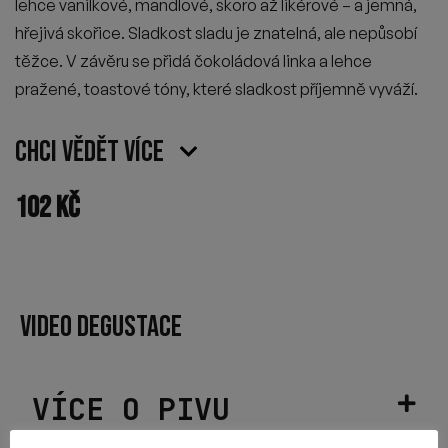
lehce vanilkové, mandlové, skoro až likérové – a jemná,
hřejivá skořice. Sladkost sladu je znatelná, ale nepůsobí
těžce. V závěru se přidá čokoládová linka a lehce
pražené, toastové tóny, které sladkost příjemně vyváží.
Chci vědět více
102
Kč
VIDEO DEGUSTACE
VÍCE O PIVU