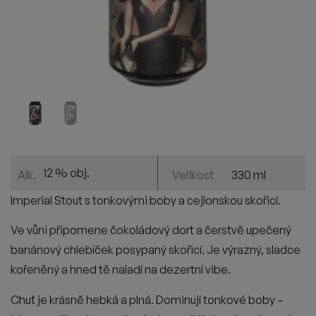
12 % obj.
330 ml
Alk.
Velikost
Imperial Stout s tonkovými boby a cejlonskou skořicí.
Ve vůni připomene čokoládový dort a čerstvě upečený
banánový chlebíček posypaný skořicí. Je výrazný, sladce
kořeněný a hned tě naladí na dezertní vibe.
Chuť je krásně hebká a plná. Dominují tonkové boby –