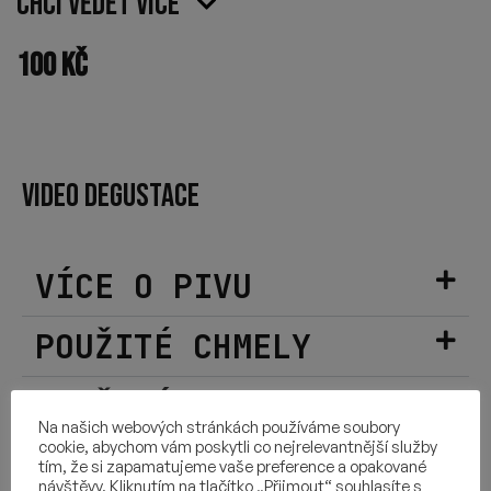
Chci vědět více
100
Kč
VIDEO DEGUSTACE
VÍCE O PIVU
POUŽITÉ CHMELY
SLOŽENÍ
Na našich webových stránkách používáme soubory
cookie, abychom vám poskytli co nejrelevantnější služby
DALŠÍ INFORMACE
tím, že si zapamatujeme vaše preference a opakované
návštěvy. Kliknutím na tlačítko „Přijmout“ souhlasíte s