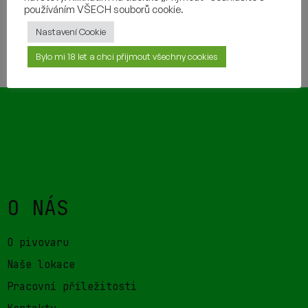
používáním VŠECH souborů cookie.
Nastavení Cookie
TAKÉ BY VÁM MOHLO CHUTNAT
Bylo mi 18 let a chci přijmout všechny cookies
O NÁS
O pivovaru
Naše lokace
Pracovní příležitosti