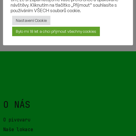
DALŠÍ INFORMACE
návštěvy. Kliknutím na tlačítko „Přijmout“ souhlasíte s
používáním VŠECH souborů cookie.
Nastavení Cookie
Bylo mi 18 let a chci přijmout všechny cookies
TAKÉ BY VÁM MOHLO CHUTNAT
O NÁS
O pivovaru
Naše lokace