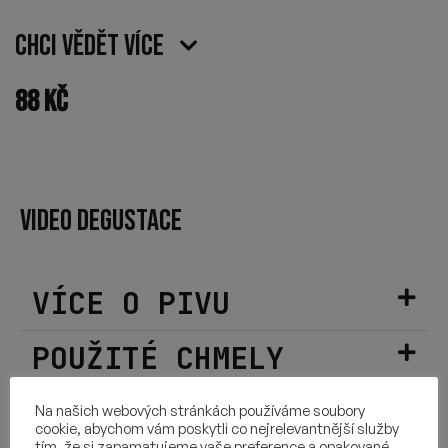
Chci vědět více
88
Kč
VIDEO DEGUSTACE
VÍCE O PIVU
POUŽITÉ CHMELY
SLOŽENÍ
Na našich webových stránkách používáme soubory
cookie, abychom vám poskytli co nejrelevantnější služby
tím, že si zapamatujeme vaše preference a opakované