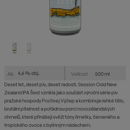
4,6 % obj.
500 ml
Alk.
Velikost
Deset let, deset piv, deset radostí. Session Cold New
Zealand IPA Šest vznikla jako součást výroční série piv
pražské hospody Poctivej Výčep a kombinuje lehké tělo,
brutální pitelnost a pořádnou porci novozélandských
chmelů, které přinášejí svěží tóny limetky, červeného a
tropického ovoce s bylinným nádechem.