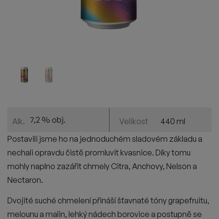
7,2 % obj.
440 ml
Alk.
Velikost
Postavili jsme ho na jednoduchém sladovém základu a
nechali opravdu čistě promluvit kvasnice. Díky tomu
mohly naplno zazářit chmely Citra, Anchovy, Nelson a
Nectaron.
Dvojité suché chmelení přináší šťavnaté tóny grapefruitu,
melounu a malin, lehký nádech borovice a postupně se