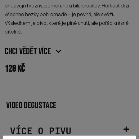
přidávají i hrozny, pomeranč a bílá broskev. Hořkost drží
všechno hezky pohromadě – je pevná, ale svěží.
Výsledkem je pivo, které je plné chuti, ale pořád krásně
pitelné.
Chci vědět více
128
Kč
VIDEO DEGUSTACE
VÍCE O PIVU