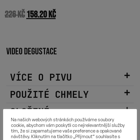
226
Kč
158.20
Kč
VIDEO DEGUSTACE
VÍCE O PIVU
POUŽITÉ CHMELY
SLOŽENÍ
Na našich webových stránkách používáme soubory
cookie, abychom vám poskytli co nejrelevantnější služby
DALŠÍ INFORMACE
tím, že si zapamatujeme vaše preference a opakované
návštěvy. Kliknutím na tlačítko „Přijmout“ souhlasíte s