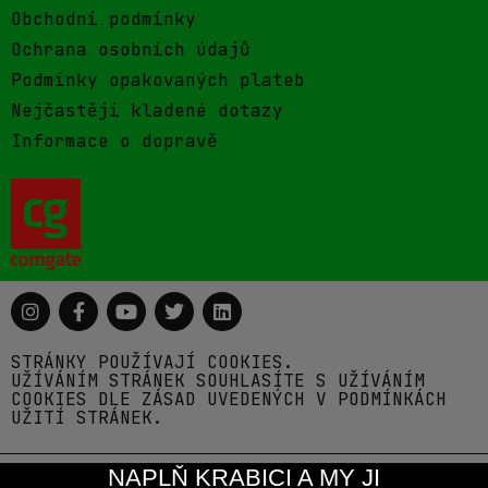
Obchodní podmínky
Ochrana osobních údajů
Podmínky opakovaných plateb
Nejčastěji kladené dotazy
Informace o dopravě
STRÁNKY POUŽÍVAJÍ COOKIES.
UŽÍVÁNÍM STRÁNEK SOUHLASÍTE S UŽÍVÁNÍM
COOKIES DLE ZÁSAD UVEDENÝCH V PODMÍNKÁCH
UŽITÍ STRÁNEK.
NAPLŇ KRABICI A MY JI
© 2026 Pivovar Zichovec s.r.o.