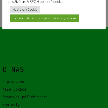
používáním VŠECH souborů cookie.
Nastavení Cookie
TAKÉ BY VÁM MOHLO CHUTNAT
Bylo mi 18 let a chci přijmout všechny cookies
O NÁS
O pivovaru
Naše lokace
Pracovní příležitosti
Kontakty