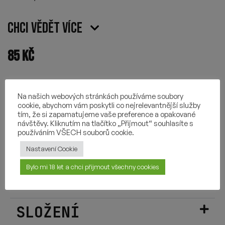
Chci vědět více
85
Kč
Na našich webových stránkách používáme soubory
cookie, abychom vám poskytli co nejrelevantnější služby
VIDEO DEGUSTACE
tím, že si zapamatujeme vaše preference a opakované
návštěvy. Kliknutím na tlačítko „Přijmout“ souhlasíte s
používáním VŠECH souborů cookie.
Nastavení Cookie
VÍCE O PIVU
Bylo mi 18 let a chci přijmout všechny cookies
POUŽITÉ CHMELY
SLOŽENÍ