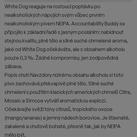
White Dog reaguje na rostoucí poptávku po
nealkoholických nápojích svým vůbec prvním
nealkoholickým pivem NEIPA. Accountability Buddy se
připojilo k základní řadě s jasným posláním: nabídnout
stejnou kvalitu, plné tělo a silné suché chmelené aroma,
jaké od White Dog očekáváte, ale s obsahem alkoholu
pouze 0,3 %. Žádné kompromisy, jen zodpovědná
zábava.
Popis chuti Navzdory nízkému obsahu alkoholu si toto
pivo zachovává překvapivě plné tělo. Silné suché
chmelení s použitím klasických amerických chmelů Citra,
Mosaic a Simcoe vytváří aromatickou explozi.
Očekávejte svěží tóny citrusů, tropického ovoce
(mango/ananas) a jemný nádech borovice. Je šťavnaté,
zakalené a chuťově bohaté, přesně tak, jak by NEIPA
mělo být.