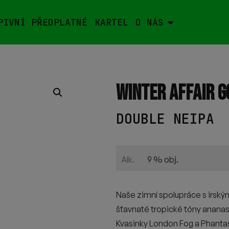
PIVNÍ PŘEDPLATNÉ
KARTEL
O NÁS
WINTER AFFAIR G
DOUBLE NEIPA
9 % obj.
Alk.
Naše zimní spolupráce s irský
šťavnaté tropické tóny ananasu
Kvasinky London Fog a Phantas