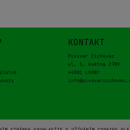
P
KONTAKT
Pivovar Zichovec
ul. 5. května 2789
platné
44001 LOUNY
ukazy
info@pivovarzichovec.
NÍM STRÁNEK SOUHLASÍTE S UŽÍVÁNÍM COOKIES DLE