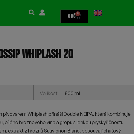
0
0
Kč
OSSIP WHIPLASH 20
500 ml
Velikost
m pivovarem Whiplash přináší Double NEIPA, která kombinuje
, bílého hroznového vína a grepu s lehkou pryskyřičností.
m, extrakt z hroznů Sauvignon Blanc, posouvají chuťový