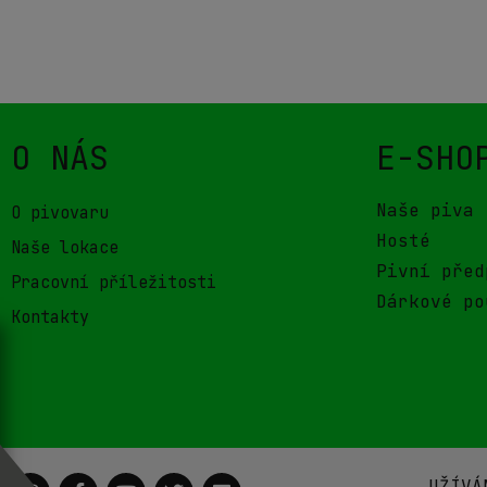
O NÁS
E-SHO
Naše piva
O pivovaru
Hosté
Naše lokace
Pivní před
Pracovní příležitosti
Dárkové po
Kontakty
UŽÍVÁ