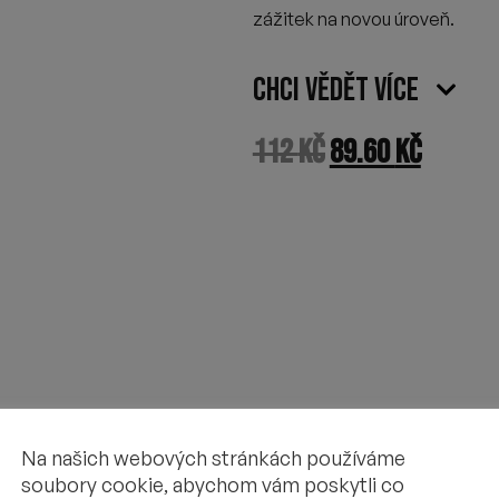
zážitek na novou úroveň.
Chci vědět více
112
Kč
89.60
Kč
Na našich webových stránkách používáme
soubory cookie, abychom vám poskytli co
VIDEO DEGUSTACE