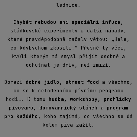
lednice.
Chybět nebudou ani speciální infuze
,
sládkovské experimenty a další nápady,
které pravděpodobně začaly větou: „Hele,
co kdybychom zkusili…“ Přesně ty věci,
kvůli kterým má smysl přijít osobně a
ochutnat je dřív, než zmizí.
Dorazí
dobré jídlo, street food
a všechno,
co se k celodennímu pivnímu programu
hodí.. K tomu
hudba, workshopy, prohlídky
pivovaru, domovarnický stánek a program
pro každého
, koho zajímá, co všechno se dá
kolem piva zažít.