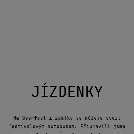
festivalovým autobusem. Připravili jsme
trasy z
Kladna přes Slaný do Loun
a z
Prahy do Loun
, abyste nemuseli řešit auto,
parkování ani tu nepříjemnou otázku, kdo
dneska nepije.
Jízdenku si vyberte podle trasy a času
odjezdu. Počet míst je omezený, takže
pokud chcete mít cestu vyřešenou v klidu,
doporučujeme ji koupit předem. Pak už
stačí jen nastoupit, dorazit do Loun a
nechat zbytek dne na pivu.
Jízdenky budou v prodeji od 1. července.