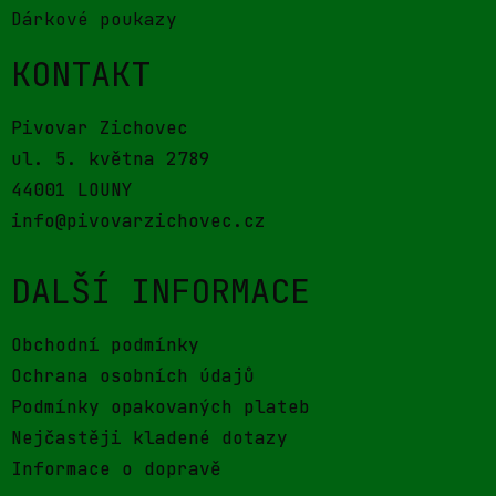
Informace o dopravě
STRÁNKY POUŽÍVAJÍ COOKIES.
UŽÍVÁNÍM STRÁNEK SOUHLASÍTE S UŽÍVÁNÍM
COOKIES DLE ZÁSAD UVEDENÝCH V PODMÍNKÁCH
UŽITÍ STRÁNEK.
© 2026 Pivovar Zichovec s.r.o.