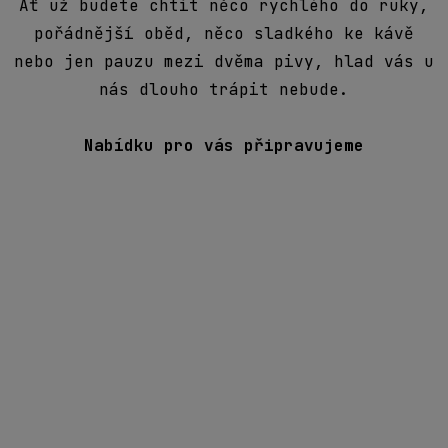
Ať už budete chtít něco rychlého do ruky,
pořádnější oběd, něco sladkého ke kávě
nebo jen pauzu mezi dvěma pivy, hlad vás u
nás dlouho trápit nebude.
Nabídku pro vás připravujeme
JÍZDENKY
Na Beerfest i zpátky se můžete svézt