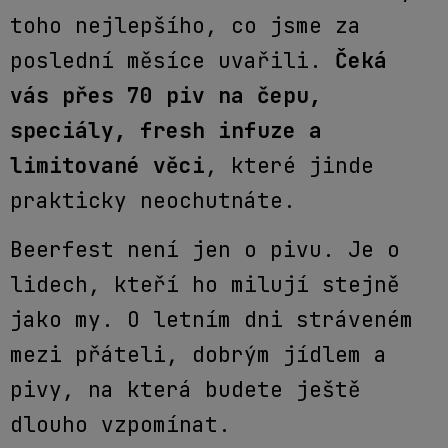
toho nejlepšího, co jsme za
poslední měsíce uvařili.
Čeká
vás přes 70 piv na čepu,
speciály, fresh infuze a
limitované věci
, které jinde
prakticky neochutnáte.
Beerfest není jen o pivu. Je o
lidech, kteří ho milují stejně
jako my. O letním dni stráveném
mezi přáteli, dobrým jídlem a
pivy, na která budete ještě
dlouho vzpomínat.