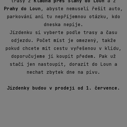
JÍZDENKY
TRASA KLADNO -
SLANÝ - LOUNY A
ZPĚT
NÁSTUPIŠTĚ
KLADNO: náměstí Sítná, na protější straně Hotelu Kladno
SLANÝ: ulice Smečenská před in-line dráhou, autobusová
zastávka Modelářské středisko ve směru do centra
JÍZDENKA KLADNO 13:00 - SLANÝ 13:30 - LOUNY 14:00