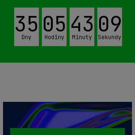
35
05
43
07
Dny
Hodiny
Minuty
Sekundy