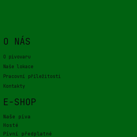
Hosté
Pivní předplatné
Dárkové poukazy
KONTAKT
Pivovar Zichovec
ul. 5. května 2789
44001 LOUNY
info@pivovarzichovec.cz
DALŠÍ INFORMACE
Obchodní podmínky
Ochrana osobních údajů
Podmínky opakovaných plateb
Nejčastěji kladené dotazy