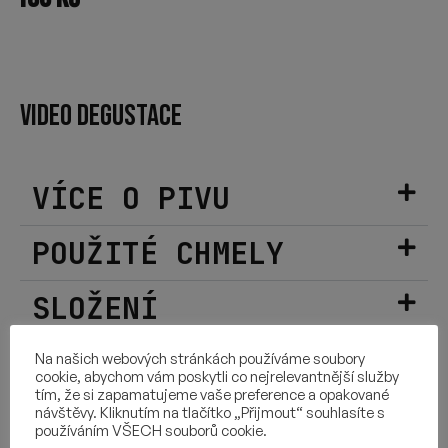
VIDEO DEGUSTACE
VÍCE O PIVU
POUŽITÉ CHMELY
SLOŽENÍ
DALŠÍ INFORMACE
Na našich webových stránkách používáme soubory
cookie, abychom vám poskytli co nejrelevantnější služby
tím, že si zapamatujeme vaše preference a opakované
návštěvy. Kliknutím na tlačítko „Přijmout“ souhlasíte s
používáním VŠECH souborů cookie.