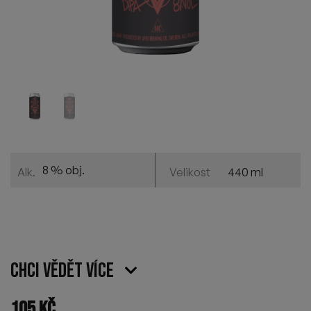
8 % obj.
440 ml
Alk.
Velikost
Chci vědět více
105
Kč