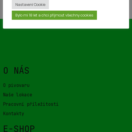
TAKÉ BY VÁM MOHLO CHUTNAT
Nastavení Cookie
Bylo mi 18 let a chci přijmout všechny cookies
O NÁS
O pivovaru
Naše lokace
Pracovní příležitosti
Kontakty
E-SHOP