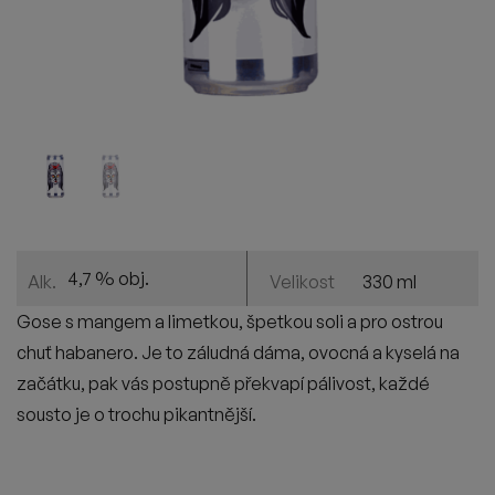
4,7 % obj.
330 ml
Alk.
Velikost
Gose s mangem a limetkou, špetkou soli a pro ostrou
chuť habanero. Je to záludná dáma
,
ovocná a kyselá na
začátku, pak vás postupně překvapí p
álivost
, každé
sousto je o trochu pikantnější.