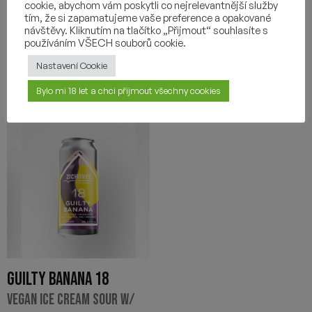
cookie, abychom vám poskytli co nejrelevantnější služby
tím, že si zapamatujeme vaše preference a opakované
-
+
-
+
návštěvy. Kliknutím na tlačítko „Přijmout“ souhlasíte s
používáním VŠECH souborů cookie.
Nastavení Cookie
Bylo mi 18 let a chci přijmout všechny cookies
GUILTY BANANA 18
VEGAN ICE CREAM SOUR W/