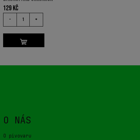
129
Kč
-
+
O NÁS
O pivovaru