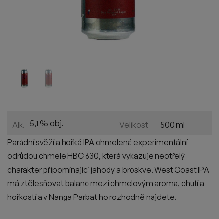
5,1 % obj.
500 ml
Alk.
Velikost
Parádní svěží a hořká IPA chmelená experimentální
odrůdou chmele HBC 630, která vykazuje neotřelý
charakter připomínající jahody a broskve. West Coast IPA
má ztělesňovat balanc mezi chmelovým aroma, chutí a
hořkostí a v Nanga Parbat ho rozhodně najdete.