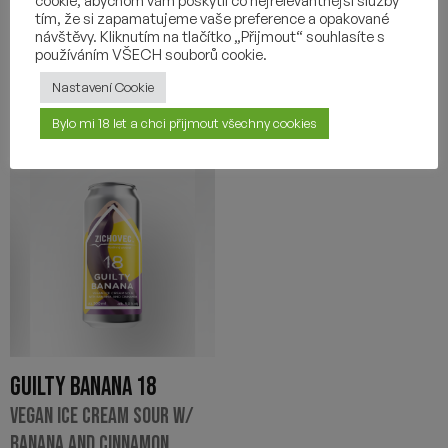
cookie, abychom vám poskytli co nejrelevantnější služby
-
+
-
+
tím, že si zapamatujeme vaše preference a opakované
návštěvy. Kliknutím na tlačítko „Přijmout“ souhlasíte s
používáním VŠECH souborů cookie.
Nastavení Cookie
Bylo mi 18 let a chci přijmout všechny cookies
GUILTY BANANA 18
VEGAN ICE CREAM SOUR W/
BANANA AND CINNAMON