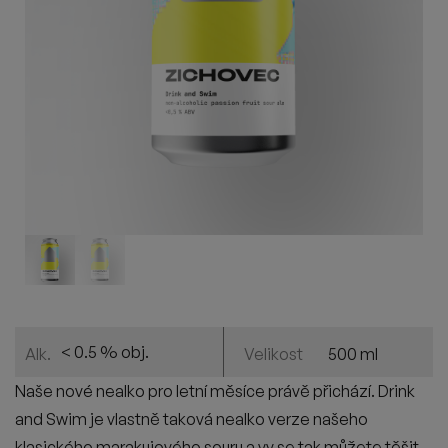
< 0.5 % obj.
500 ml
Alk.
Velikost
Naše nové nealko pro letní měsíce právě přichází. Drink
and Swim je vlastně taková nealko verze našeho
klasického marakujového souru a vy se tak můžete těšit