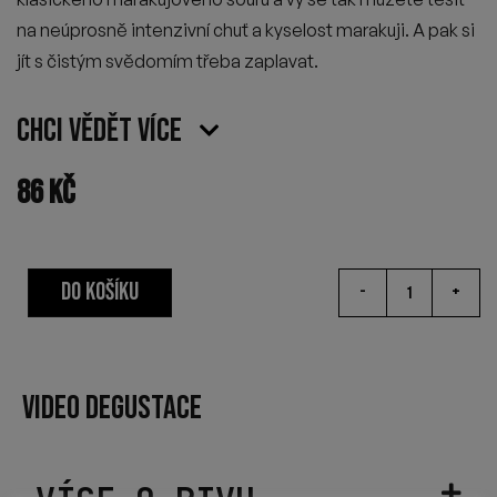
na neúprosně intenzivní chuť a kyselost marakuji. A pak si
jít s čistým svědomím třeba zaplavat.
Chci vědět více
86
Kč
DO KOŠÍKU
-
+
VIDEO DEGUSTACE