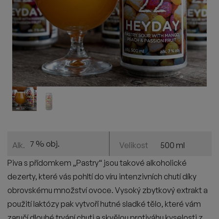
7 % obj.
500 ml
Alk.
Velikost
Piva s přídomkem „Pastry“ jsou takové alkoholické
dezerty, které vás pohltí do víru intenzivních chutí díky
obrovskému množství ovoce. Vysoký zbytkový extrakt a
použití laktózy pak vytvoří hutné sladké tělo, které vám
zaručí dlouhé trvání chuti a skvělou protiváhu kyselosti z