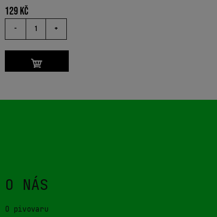
129
Kč
-
+
O NÁS
O pivovaru