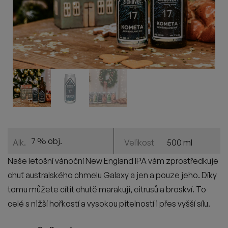
7 % obj.
500 ml
Alk.
Velikost
Naše letošní vánoční New England IPA vám zprostředkuje
chuť australského chmelu Galaxy a jen a pouze jeho. Díky
tomu můžete cítit chutě marakuji, citrusů a broskví. To
celé s nižší hořkostí a vysokou pitelností i přes vyšší sílu.