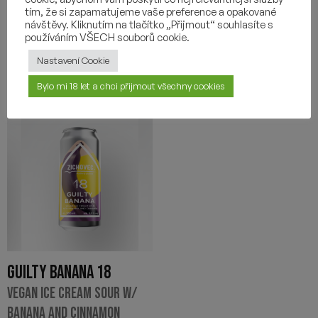
-
+
-
+
tím, že si zapamatujeme vaše preference a opakované
návštěvy. Kliknutím na tlačítko „Přijmout“ souhlasíte s
používáním VŠECH souborů cookie.
Nastavení Cookie
Bylo mi 18 let a chci přijmout všechny cookies
GUILTY BANANA 18
VEGAN ICE CREAM SOUR W/
BANANA AND CINNAMON