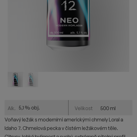
5,1 % obj.
500 ml
Alk.
Velikost
Voňavý ležák s moderními americkými chmely Loral a
Idaho 7. Chmelová pecka v čistém ležákovém těle.
Citrusy, lehká bylinnost a suchý, extrémně pitelný profil.