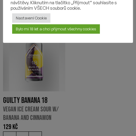
návštěvy. Kliknutím na tlačítko „Přijmout“ souhlasíte s
používáním VŠECH souborů cookie.
Nastavení Cookie
Bylo mi 18 let a chci přijmout všechny cookies
GUILTY BANANA 18
VEGAN ICE CREAM SOUR W/
BANANA AND CINNAMON
129
Kč