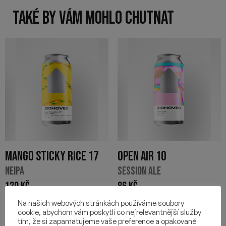
TAKÉ BY VÁM MOHLO CHUTNAT
MANGO STICKY RICE 17
OPEN AIR 10
NEIPA
SESSION ALE
120
Kč
86
Kč
Na našich webových stránkách používáme soubory
-
+
-
+
cookie, abychom vám poskytli co nejrelevantnější služby
tím, že si zapamatujeme vaše preference a opakované