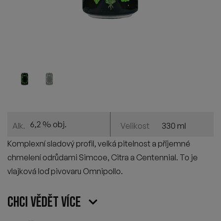
6,2 % obj.
330 ml
Alk.
Velikost
K
omplexní sladový profil, velká pitelnost
a
příjemné
chmelení
odrůdami Simcoe, Citra a Centennial.
To je
vlajková loď pivovaru Omnipollo.
Chci vědět více