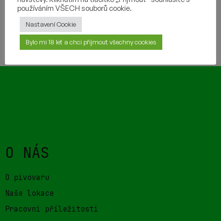
používáním VŠECH souborů cookie.
Nastavení Cookie
TAKÉ BY VÁM MOHLO CHUTNAT
Bylo mi 18 let a chci přijmout všechny cookies
O NÁS
O pivovaru
Naše lokace
Pracovní příležitosti