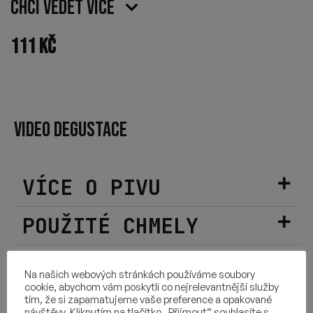
Chci vědět více
111
Kč
VIDEO DEGUSTACE
VÍCE O PIVU
POUŽITÉ CHMELY
SLOŽENÍ
Na našich webových stránkách používáme soubory
cookie, abychom vám poskytli co nejrelevantnější služby
DALŠÍ INFORMACE
tím, že si zapamatujeme vaše preference a opakované
návštěvy. Kliknutím na tlačítko „Přijmout“ souhlasíte s