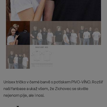
Unisex tričko v černé barvě s potiskem PIVO-VÍNO. Rozšiř
naší fanbase a ukaž všem, že Zichovec se skvěle
nejenom pije, ale i nosí.