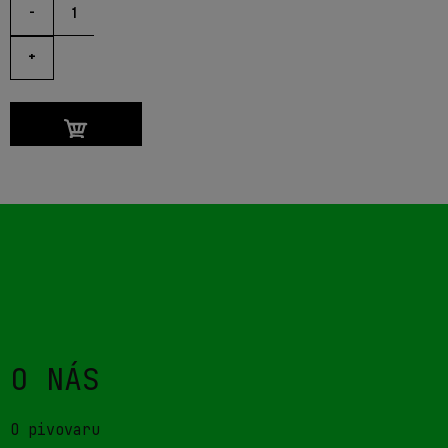
-
+
O NÁS
O pivovaru