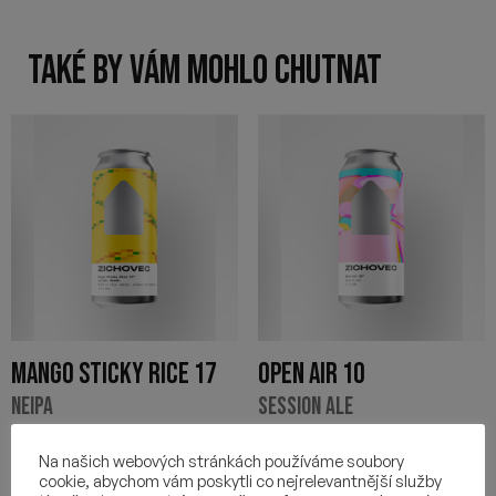
TAKÉ BY VÁM MOHLO CHUTNAT
MANGO STICKY RICE 17
OPEN AIR 10
NEIPA
SESSION ALE
120
Kč
86
Kč
Na našich webových stránkách používáme soubory
cookie, abychom vám poskytli co nejrelevantnější služby
-
+
-
+