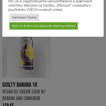
tím, že si zapamatujeme vaše preference a opakované
návštěvy. Kliknutím na tlačítko „Přijmout“ souhlasíte s
používáním VŠECH souborů cookie.
Nastavení Cookie
Bylo mi 18 let a chci přijmout všechny cookies
GUILTY BANANA 18
VEGAN ICE CREAM SOUR W/
BANANA AND CINNAMON
129
Kč