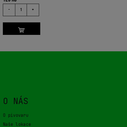
-
+
O NÁS
O pivovaru
Naše lokace