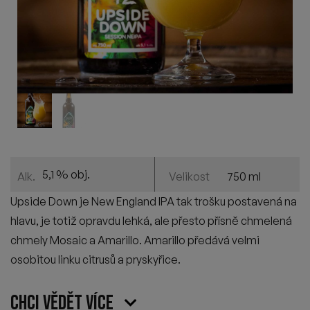
5,1 % obj.
750 ml
Alk.
Velikost
Upside
Down je New
England
IPA tak trošku postavená na
hlavu, je totiž opravdu lehká, ale přesto přísně chmelená
chmely
Mosaic
a
Amarillo
.
Amarillo
předává velmi
osobitou linku citrusů a pryskyřice.
Chci vědět více