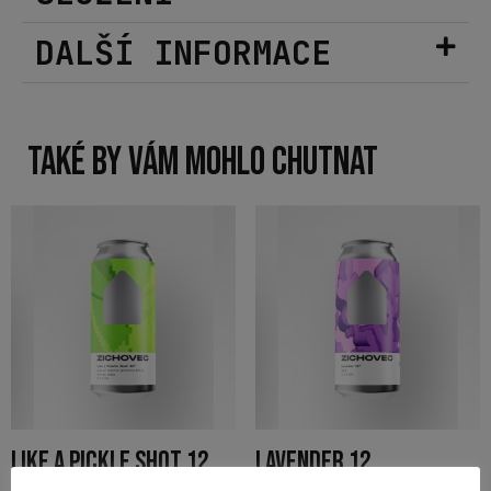
DALŠÍ INFORMACE
TAKÉ BY VÁM MOHLO CHUTNAT
LIKE A PICKLE SHOT 12
LAVENDER 12