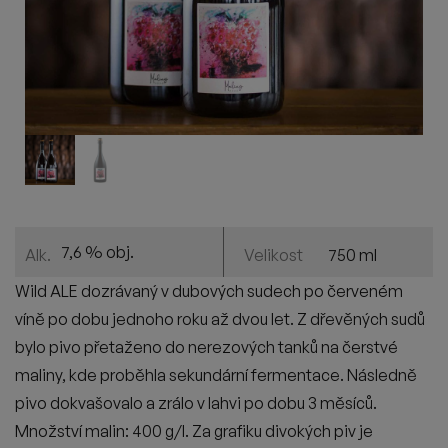
7,6 % obj.
750 ml
Alk.
Velikost
Wild ALE dozrávaný v dubových sudech po červeném
víně po dobu jednoho roku až dvou let. Z dřevěných sudů
bylo pivo přetaženo do nerezových tanků na čerstvé
maliny, kde proběhla sekundární fermentace. Následně
pivo dokvašovalo a zrálo v lahvi po dobu 3 měsíců.
Množství malin: 400 g/l. Za grafiku divokých piv je