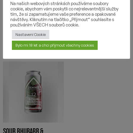
GOSE
GOSE
Na našich webových stránkách používáme soubory
cookie, abychom vám poskytli co nejrelevantnější služby
115
Kč
115
Kč
tím, že si zapamatujeme vaše preference a opakované
návštěvy. Kliknutím na tlačítko „Přijmout“ souhlasíte s
-
+
-
+
používáním VŠECH souborů cookie.
Nastavení Cookie
Bylo mi 18 let a chci přijmout všechny cookies
SOUR RHUBARB &