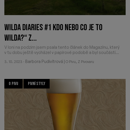
WILDA DIARIES #1 KDO NEBO CO JE TO
WILDA?“ Z...
V loni na podzim jsem psala tento článek do Magazínu, který
v tu dobu ještě vycházel v papírové podobě a byl součástí...
·
Barbora Pudivítrová
|
,
3. 10. 2023
O Pivu
Z Pivovaru
O PIVU
PIVNÍ STYLY