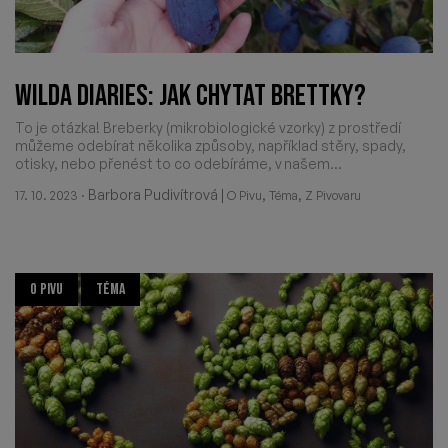
WILDA DIARIES: JAK CHYTAT BRETTKY?
To je otázka! Breberky (mikrobiologické vzorky) z prostředí
můžeme odebírat několika způsoby, například stěry, spady,
otisky, nebo přenést to co odebíráme, v našem...
·
Barbora Pudivítrová
|
,
,
17. 10. 2023
O Pivu
Téma
Z Pivovaru
O PIVU
TÉMA