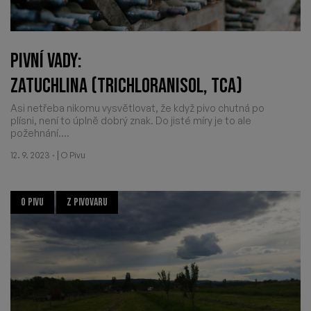
PIVNÍ VADY:
ZATUCHLINA (TRICHLORANISOL, TCA)
Asi netřeba nikomu vysvětlovat, že když pivo chutná po
plísni, není to úplně dobrý znak. Do jisté míry je to ale
požehnání....
·
|
12. 9. 2023
O Pivu
O PIVU
Z PIVOVARU