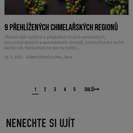
9 PŘEHLÍŽENÝCH CHMELAŘSKÝCH REGIONŮ
Všichni rádi slyšíme o plejádách nových amerických,
novozélandských a australských chmelů, které přichází na trh
každý rok. Nenachází se ale na světě...
·
Adam Huml
|
,
13. 11. 2023
O Pivu
Téma
1
2
3
4
5
Další
NENECHTE SI UJÍT