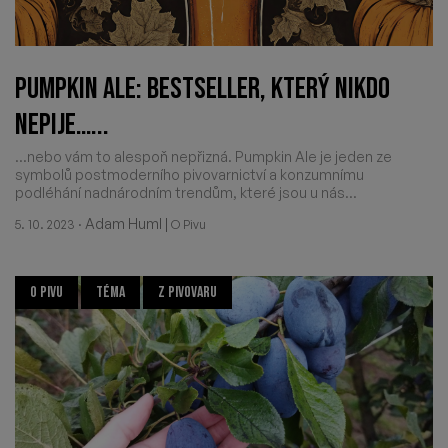
PUMPKIN ALE: BESTSELLER, KTERÝ NIKDO
NEPIJE…...
…nebo vám to alespoň nepřizná. Pumpkin Ale je jeden ze
symbolů postmoderního pivovarnictví a konzumnímu
podléhání nadnárodním trendům, které jsou u nás...
·
Adam Huml
|
5. 10. 2023
O Pivu
O PIVU
TÉMA
Z PIVOVARU