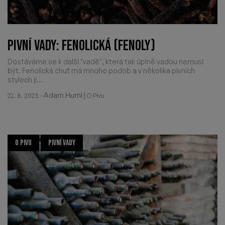
PIVNÍ VADY: FENOLICKÁ (FENOLY)
Dostáváme se k další "vadě", která tak úplně vadou nemusí
být. Fenolická chuť má mnoho podob a v několika pivních
stylech jí...
·
Adam Huml
|
22. 8. 2023
O Pivu
O PIVU
PIVNÍ VADY