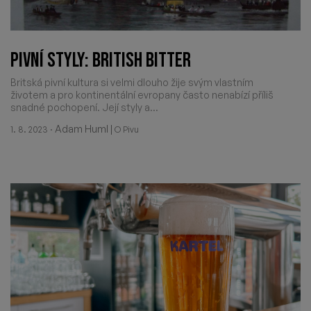
PIVNÍ STYLY: BRITISH BITTER
Britská pivní kultura si velmi dlouho žije svým vlastním
životem a pro kontinentální evropany často nenabízí příliš
snadné pochopení. Její styly a...
·
Adam Huml
|
1. 8. 2023
O Pivu