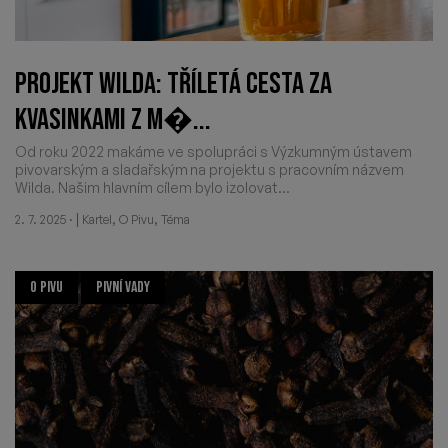
PROJEKT WILDA: TŘÍLETÁ CESTA ZA
KVASINKAMI Z M�...
Od roku 2022 makáme ve spolupráci s Výzkumným ústavem
pivovarským a sladařským na projektu s pracovním názvem
Wilda. Našim hlavním cílem bylo izolovat...
·
|
,
,
2. 7. 2025
Kartel
O Pivu
Téma
O PIVU
PIVNÍ VADY