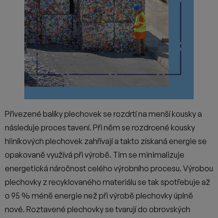
Přivezené balíky plechovek se rozdrtí na menší kousky a
následuje proces tavení. Při něm se rozdrcené kousky
hliníkových plechovek zahřívají a takto získaná energie se
opakovaně využívá při výrobě. Tím se minimalizuje
energetická náročnost celého výrobního procesu. Výrobou
plechovky z recyklovaného materiálu se tak spotřebuje až
o 95 % méně energie než při výrobě plechovky úplně
nové. Roztavené plechovky se tvarují do obrovských
hliníkových bloků, které se poté srolují do tenkých plátů a