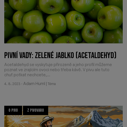
PIVNÍ VADY: ZELENÉ JABLKO (ACETALDEHYD)
Acetaldehyd se vyskytuje přirozeně a jeho profil můžeme
poznat ve zrajícím ovoci nebo třeba kávě. V pivu ale tuto
chuť potkat nechcete,...
·
Adam Huml
|
4. 8. 2023
Téma
O PIVU
Z PIVOVARU