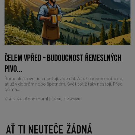
ČELEM VPŘED – BUDOUCNOST ŘEMESLNÝCH
PIVO...
Řemeslná revoluce nestojí. Jde dál. Ať už chceme nebo ne,
ať už v dobrém nebo špatném. Svět totiž taky nestojí. Před
očima...
·
Adam Huml
|
,
17. 4. 2024
O Pivu
Z Pivovaru
AŤ TI NEUTEČE ŽÁDNÁ