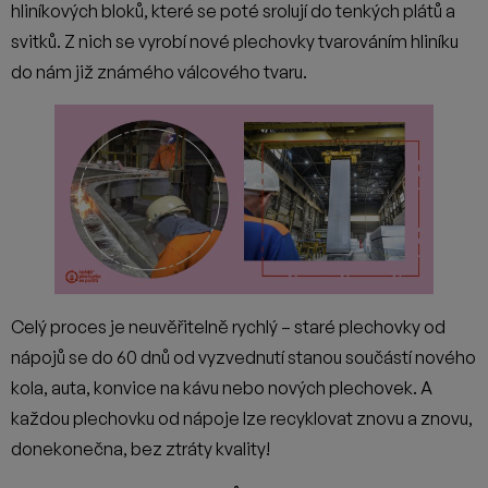
svitků. Z nich se vyrobí nové plechovky tvarováním hliníku
do nám již známého válcového tvaru.
Celý proces je neuvěřitelně rychlý – staré plechovky od
nápojů se do 60 dnů od vyzvednutí stanou součástí nového
kola, auta, konvice na kávu nebo nových plechovek. A
každou plechovku od nápoje lze recyklovat znovu a znovu,
donekonečna, bez ztráty kvality!
Na koloběh plechovky se můžete podívat třeba zde.