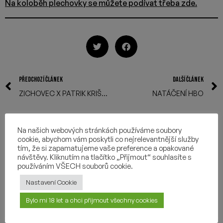
PŘEDCHOZÍ ČLÁNEK
DALŠÍ ČLÁNEK
ZICHOVEC X PATRIK KRIŠŠÁK
NATÁČENÍ HBO
MOHLO BY VÁS
Na našich webových stránkách používáme soubory
cookie, abychom vám poskytli co nejrelevantnější služby
ZAJÍMAT
tím, že si zapamatujeme vaše preference a opakované
návštěvy. Kliknutím na tlačítko „Přijmout“ souhlasíte s
používáním VŠECH souborů cookie.
Nastavení Cookie
Bylo mi 18 let a chci přijmout všechny cookies