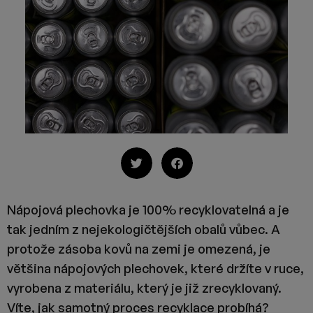
Nápojová plechovka je 100% recyklovatelná a je
tak jedním z nejekologičtějších obalů vůbec. A
protože zásoba kovů na zemi je omezená, je
většina nápojových plechovek, které držíte v ruce,
vyrobena z materiálu, který je již zrecyklovaný.
Víte, jak samotný proces recyklace probíhá?