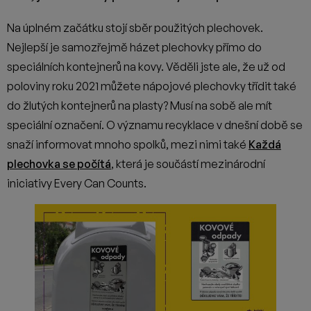
Na úplném začátku stojí sběr použitých plechovek.
Nejlepší je samozřejmě házet plechovky přímo do
speciálních kontejnerů na kovy. Věděli jste ale, že už od
poloviny roku 2021 můžete nápojové plechovky třídit také
do žlutých kontejnerů na plasty? Musí na sobě ale mít
speciální označení. O významu recyklace v dnešní době se
snaží informovat mnoho spolků, mezi nimi také
Každá
plechovka se počítá
, která je součástí mezinárodní
iniciativy Every Can Counts.