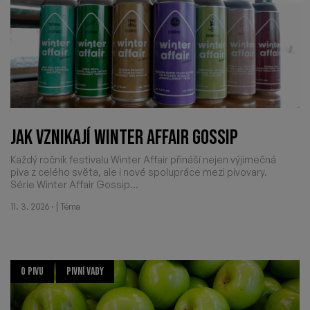
JAK VZNIKAJÍ WINTER AFFAIR GOSSIP
Každý ročník festivalu Winter Affair přináší nejen výjimečná
piva z celého světa, ale i nové spolupráce mezi pivovary.
Série Winter Affair Gossip...
·
|
11. 3. 2026
Téma
O PIVU
PIVNÍ VADY