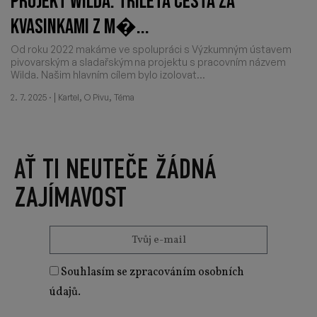
PROJEKT WILDA: TŘÍLETÁ CESTA ZA
KVASINKAMI Z M�...
Od roku 2022 makáme ve spolupráci s Výzkumným ústavem
pivovarským a sladařským na projektu s pracovním názvem
Wilda. Našim hlavním cílem bylo izolovat...
·
|
,
,
2. 7. 2025
Kartel
O Pivu
Téma
AŤ TI NEUTEČE ŽÁDNÁ
ZAJÍMAVOST
Souhlasím se zpracováním osobních
údajů.