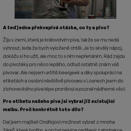
A teď jedna překvapivá otázka, co ty a pivo?
Žiju v zemi, která je královstvím piva, takže se mu nedá
vyhnout, leda že bych vyloženě chtěl. Je to skvělý nápoj,
dokážu si ho užít, ale moc to s ním nepřeháním. Rád zajdu
do pivotéky pro něco lepšího, odtud ostatně znám váš
pivovar. Ale nejsem určitě beergeek a díky spolupráci na
etiketách a osobní návštěvě pivovaru v Lounech jsem do
zichoveckého piva lépe proniknul a poznal nádherné věci.
Pro etiketu našeho piva jsi vybral již existující
malbu. Proč konkrétně toto dílo?
Dal jsem majiteli Ondřejovi možnost vybrat z mnoha
žánrů, které tvořím, a on byl nejvíce nadšený z abstrakce,