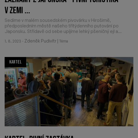
V ZEMI ...
Sedíme v malém sousedském pivovárku v Hirošimě,
předposledním městě našeho třítýdenního putování po
Japonsku. Střídavě od sebe upíjíme lehký pšeničný ejl a...
·
Zdeněk Pudivítr
|
1. 8. 2023
Téma
KARTEL