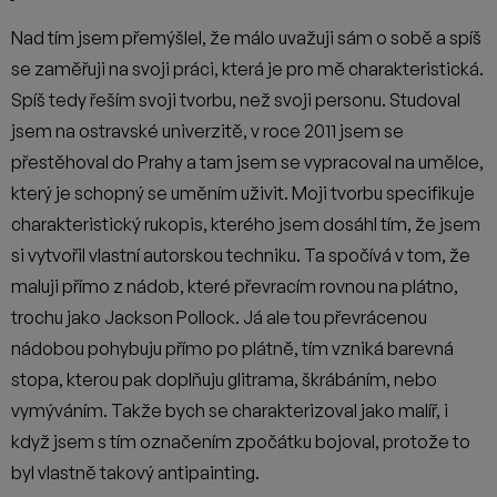
Nad tím jsem přemýšlel, že málo uvažuji sám o sobě a spíš
se zaměřuji na svoji práci, která je pro mě charakteristická.
Spíš tedy řeším svoji tvorbu, než svoji personu. Studoval
jsem na ostravské univerzitě, v roce 2011 jsem se
přestěhoval do Prahy a tam jsem se vypracoval na umělce,
který je schopný se uměním uživit. Moji tvorbu specifikuje
charakteristický rukopis, kterého jsem dosáhl tím, že jsem
si vytvořil vlastní autorskou techniku. Ta spočívá v tom, že
maluji přímo z nádob, které převracím rovnou na plátno,
trochu jako Jackson Pollock. Já ale tou převrácenou
nádobou pohybuju přímo po plátně, tím vzniká barevná
stopa, kterou pak doplňuju glitrama, škrábáním, nebo
vymýváním. Takže bych se charakterizoval jako malíř, i
když jsem s tím označením zpočátku bojoval, protože to
byl vlastně takový antipainting.