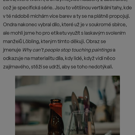
což je specifická série. Jsou to většinou vertikální tahy, kde
v té nádobě míchám více barev a ty se na plátně propojují.
Ondra nakonec vybral dílo, které už je v soukromé sbírce,
ale mohli jsme ho pro etiketu využít s laskavým svolením
manželů Löbling, kterým tímto děkuji. Obraz se
jmenuje
Why can’t people stop touching paintings
a
odkazuje na materialitu díla, kdy lidé, když vidí něco
zajímavého, stěží se udrží, aby se toho nedotýkali.