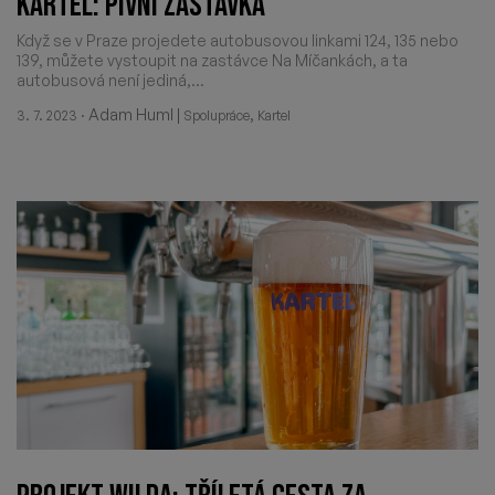
KARTEL: PIVNÍ ZASTÁVKA
Když se v Praze projedete autobusovou linkami 124, 135 nebo
139, můžete vystoupit na zastávce Na Míčankách, a ta
autobusová není jediná,...
·
Adam Huml
|
,
3. 7. 2023
Spolupráce
Kartel