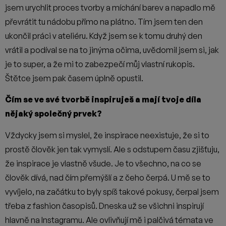
jsem urychlit proces tvorby a míchání barev a napadlo mě
převrátit tu nádobu přímo na plátno. Tím jsem ten den
ukončil práci v ateliéru. Když jsem se k tomu druhý den
vrátil a podíval se na to jinýma očima, uvědomil jsem si, jak
je to super, a že mi to zabezpečí můj vlastní rukopis.
Štětce jsem pak časem úplně opustil.
Čím se ve své tvorbě inspiruješ a mají tvoje díla
nějaký společný prvek?
Vždycky jsem si myslel, že inspirace neexistuje, že si to
prostě člověk jen tak vymyslí. Ale s odstupem času zjišťuju,
že inspirace je vlastně všude. Je to všechno, na co se
člověk dívá, nad čím přemýšlí a z čeho čerpá. U mě se to
vyvíjelo, na začátku to byly spíš takové pokusy, čerpal jsem
třeba z fashion časopisů. Dneska už se všichni inspirují
hlavně na Instagramu. Ale ovlivňují mě i palčivá témata ve