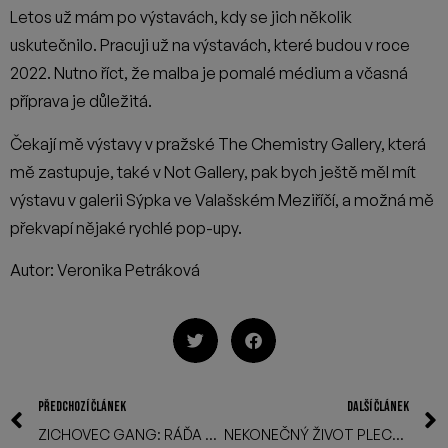
Letos už mám po výstavách, kdy se jich několik
uskutečnilo. Pracuji už na výstavách, které budou v roce
2022. Nutno říct, že malba je pomalé médium a včasná
příprava je důležitá.
Čekají mě výstavy v pražské The Chemistry Gallery, která
mě zastupuje, také v Not Gallery, pak bych ještě měl mít
výstavu v galerii Sýpka ve Valašském Meziříčí, a možná mě
překvapí nějaké rychlé pop-upy.
Autor: Veronika Petráková
PŘEDCHOZÍ ČLÁNEK
DALŠÍ ČLÁNEK
ZICHOVEC GANG: RÁĎA VESELÁ
NEKONEČNÝ ŽIVOT PLECHOVKY